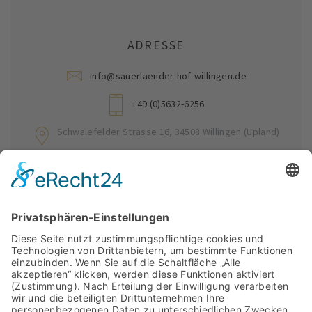
ADRESSE
info@sauerlaender-hof-willingen.de
+49 (0)5632-6256
Schwalefelder Strasse 16, 34508 Willingen (Upland)
26.2°C
Willingen Wetter